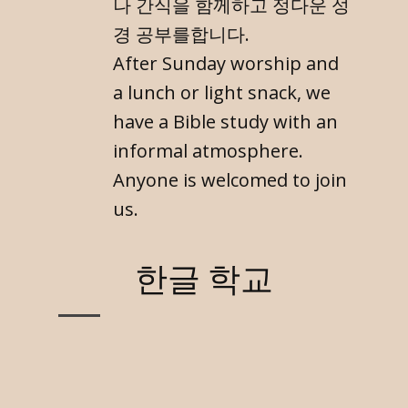
나 간식을 함께하고 정다운 성
경 공부를합니다.
After Sunday worship and
a lunch or light snack, we
have a Bible study with an
informal atmosphere.
Anyone is welcomed to join
us.
한글 학교