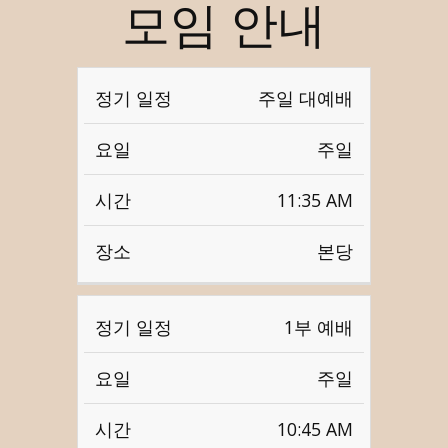
모임 안내
정
주일 대예배
기
요
시
장
주일
일
일
간
소
정
11:35 AM
본당
1부 예배
주일
10:45 AM