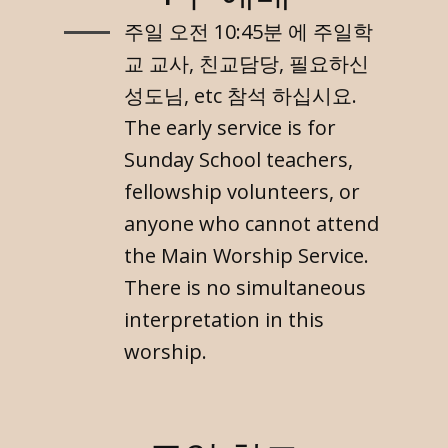
주일 오전 10:45분 에 주일학
교 교사, 친교담당, 필요하신
성도님, etc 참석 하십시요.
The early service is for
Sunday School teachers,
fellowship volunteers, or
anyone who cannot attend
the Main Worship Service.
There is no simultaneous
interpretation in this
worship.