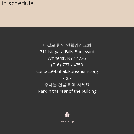
 in schedule.
버팔로 한인 연합감리교회
711 Niagara Falls Boulevard
Amherst, NY 14226
(716) 777 - 4758
contact@buffalokoreanumc.org
- & -
주차는 건물 뒤에 하세요
Park in the rear of the building
⟰
Back to Top