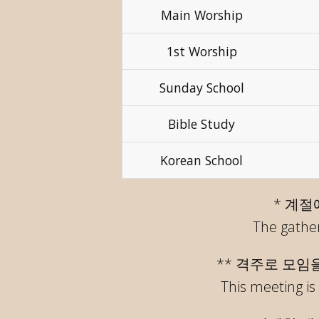
Main Worship
1st Worship
Sunday School
Bible Study
Korean School
* 계절
The gather
** 격주로 모임
This meeting is