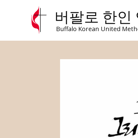
버팔로 한인
Buffalo Korean United Meth