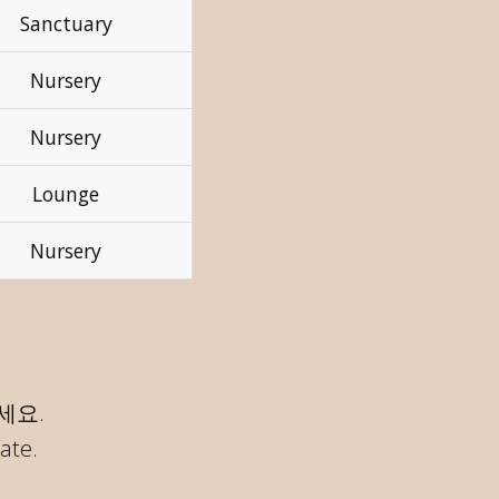
Sanctuary
Nursery
Nursery
Lounge
Nursery
세요.
ate.